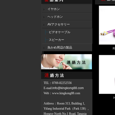
イヤホン
ヘッドホン
AVアクセサリー
ビデオケーブル
スピーカー
魚かめ周辺の製品
R
TEL
：
0769-82252556
E-mail:
info@kingkong88.com
Web
：
www.kingkong88.com
Address：Room 313, Building 1,
Yifang Industrial Park（Park 138）,
Hongye North No.1 Road, Tangxia